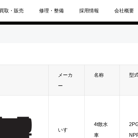
買取・販売
修理・整備
採用情報
会社概要
メーカ
名称
型
ー
4t散水
2PG
いすゞ
車
NP