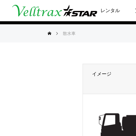
散水車
レンタル
散水車
イメージ